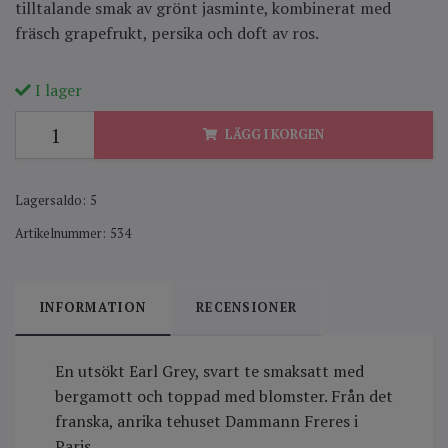
tilltalande smak av grönt jasminte, kombinerat med
fräsch grapefrukt, persika och doft av ros.
I lager
LÄGG I KORGEN
Lagersaldo:
5
Artikelnummer:
534
INFORMATION
RECENSIONER
En utsökt Earl Grey, svart te smaksatt med
bergamott och toppad med blomster. Från det
franska, anrika tehuset Dammann Freres i
Paris.