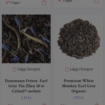
I lager
I lager
Lägg i korgen
Lägg i korgen
Dammann Frères- Earl
Premium White
Grey Yin Zhen 20 st
Monkey Earl Grey
Cristal® sachets
Organic
249 kr
299 kr