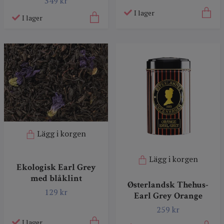
349 kr
I lager
I lager
Lägg i korgen
Lägg i korgen
Ekologisk Earl Grey
med blåklint
Østerlandsk Thehus-
129 kr
Earl Grey Orange
259 kr
I lager