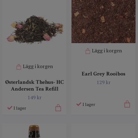
Lägg i korgen
Lägg i korgen
Earl Grey Rooibos
Østerlandsk Thehus- HC
129 kr
Andersen Tea Refill
149 kr
I lager
I lager