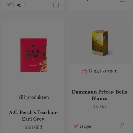
I lager
Lägg i korgen
Dammann Frères- Bella
Till produkten
Blanca
159 kr
A.C. Perch's Teashop-
Earl Grey
I lager
Slutsåld