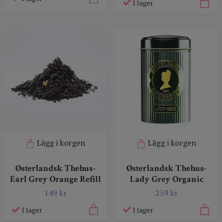
I lager
Lägg i korgen
Lägg i korgen
Østerlandsk Thehus-
Østerlandsk Thehus-
Earl Grey Orange Refill
Lady Grey Organic
149 kr
259 kr
I lager
I lager