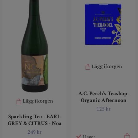
Lägg i korgen
A.C. Perch's Teashop-
Organic Afternoon
Lägg i korgen
125 kr
Sparkling Tea - EARL
GREY & CITRUS - Noa
249 kr
I lager