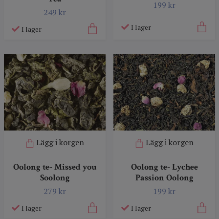
199 kr
249 kr
I lager
I lager
Lägg i korgen
Lägg i korgen
Oolong te- Missed you
Oolong te- Lychee
Soolong
Passion Oolong
279 kr
199 kr
I lager
I lager