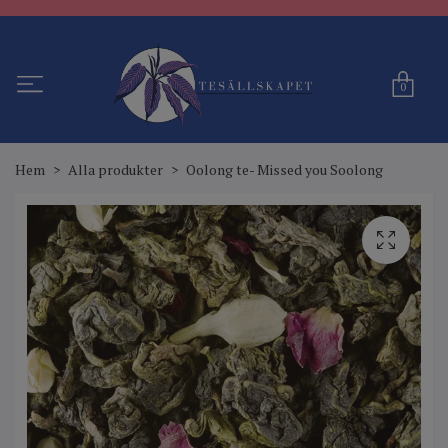
0
Hem
Alla produkter
Oolong te- Missed you Soolong