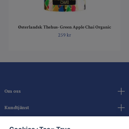
Østerlandsk Thehus- Green Apple Chai Organic
259 kr
Om oss
Kundtjänst
Kontakta oss