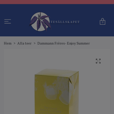
0
Hem
Alla teer
Dammann Frères- Enjoy Summer