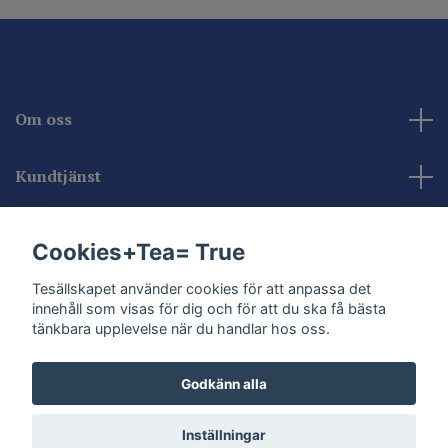
Om oss
Kundtjänst
Kontakta oss
Cookies+Tea= True
Sociala medier
Tesällskapet använder cookies för att anpassa det
innehåll som visas för dig och för att du ska få bästa
tänkbara upplevelse när du handlar hos oss.
Godkänn alla
© 2026 Tesällskapet
Inställningar