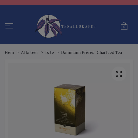
0
Hem
Alla teer
Is te
Dammann Frères- Chai Iced Tea