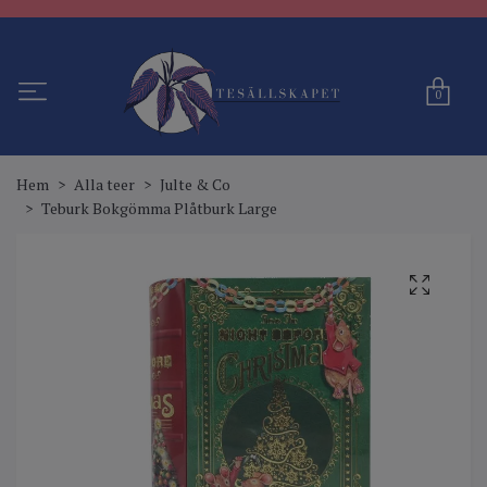
0
Hem
Alla teer
Julte & Co
Teburk Bokgömma Plåtburk Large