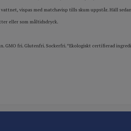
 vattnet, vispas med matchavisp tills skum uppstår. Häll sedan
tter eller som måltidsdryck.
O fri. Glutenfri. Sockerfri. *Ekologiskt certífierad ingredi