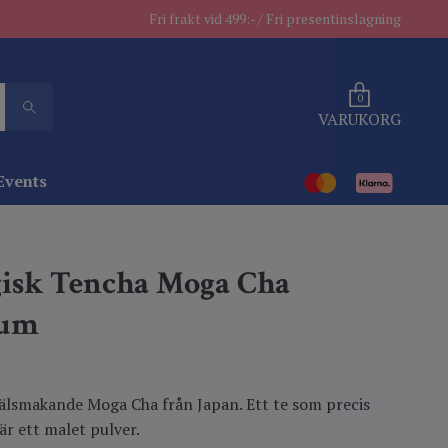
Fri frakt vid 499:- / Fri presentinslagning
0
VARUKORG
Events
isk Tencha Moga Cha
ium
välsmakande Moga Cha från Japan. Ett te som precis
r ett malet pulver.