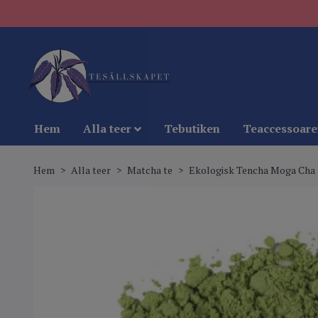
Hem
Alla teer
Tebutiken
Teaccessoare
Hem
Alla teer
Matcha te
Ekologisk Tencha Moga Cha