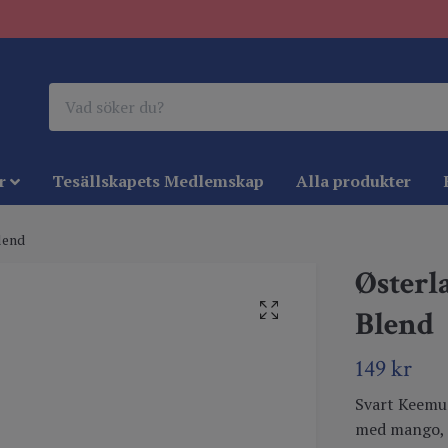
r
Tesällskapets Medlemskap
Alla produkter
lend
Østerl
Blend
149 kr
Svart Keemu
med mango, r