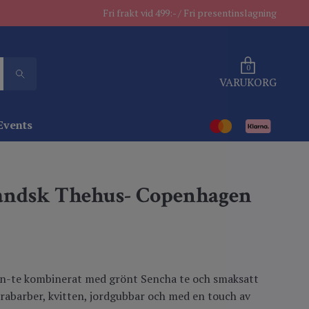
Fri frakt vid 499:- / Fri presentinslagning
0
VARUKORG
Events
andsk Thehus- Copenhagen
n-te kombinerat med grönt Sencha te och smaksatt
abarber, kvitten, jordgubbar och med en touch av