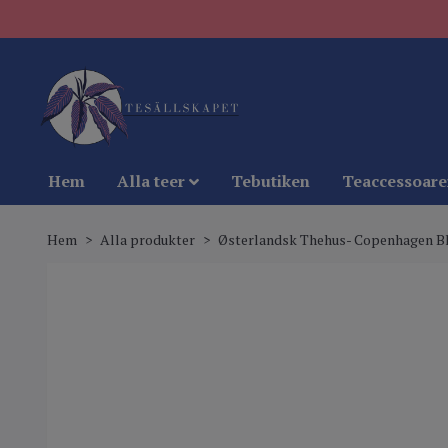
Hem
Alla teer
Tebutiken
Teaccessoare
Hem
Alla produkter
Østerlandsk Thehus- Copenhagen B