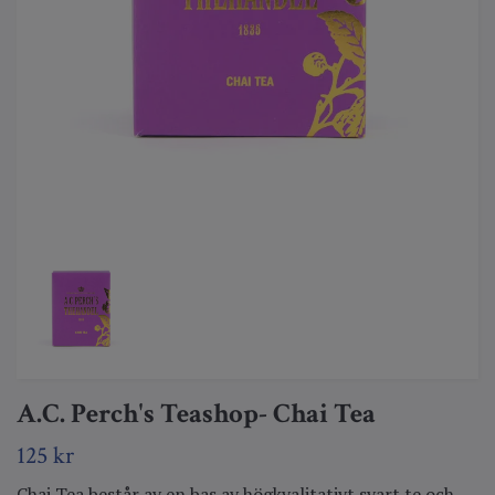
A.C. Perch's Teashop- Chai Tea
125 kr
Chai Tea består av en bas av högkvalitativt svart te och