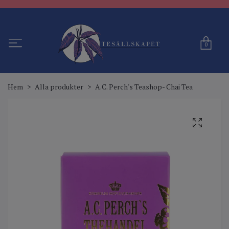
0
Hem
Alla produkter
A.C. Perch's Teashop- Chai Tea