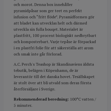
och morot. Denna box innehåller
pyramidpåsar som ger teet en perfekt
infusion och “fritt flöde”. Pyramidformen gör
att bladet kan utvecklas helt och därmed
utveckla sin fulla bouqet. Materialet är
plastfritt, 100 procent biologiskt nedbrytbart
och komposterbart. Varje tepåse är förpackad
i en plastfri folie för att säkerställa att arom
och smak inte går förlorad.
A.C. Perch's Teashop är Skandinaviens äldsta
tebutik, belägen i Köpenhamn, de är
leverantör till det danska hovet. Tesällskapet
är stolt över att bli utvald som deras första
återförsäljare i Sverige.
Rekommenderad beredning:
100°C vatten /
5 minuter.