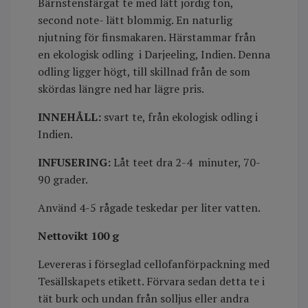
Bärnstensfärgat te med lätt jordig ton,
second note- lätt blommig. En naturlig
njutning för finsmakaren. Härstammar från
en ekologisk odling i Darjeeling, Indien. Denna
odling ligger högt, till skillnad från de som
skördas längre ned har lägre pris.
INNEHÅLL:
svart te, från ekologisk odling i
Indien.
INFUSERING:
Låt teet dra 2-4 minuter, 70-
90 grader.
Använd 4-5 rågade teskedar per liter vatten.
Nettovikt 100 g
Levereras i förseglad cellofanförpackning med
Tesällskapets etikett. Förvara sedan detta te i
tät burk och undan från solljus eller andra