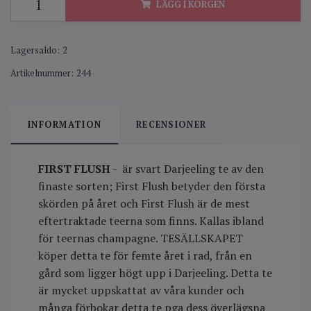
LÄGG I KORGEN
Lagersaldo:
2
Artikelnummer:
244
INFORMATION
RECENSIONER
FIRST FLUSH
- är svart Darjeeling te av den
finaste sorten; First Flush betyder den första
skörden på året och First Flush är de mest
eftertraktade teerna som finns. Kallas ibland
för teernas champagne. TESÄLLSKAPET
köper detta te för femte året i rad, från en
gård som ligger högt upp i Darjeeling. Detta te
är mycket uppskattat av våra kunder och
många förbokar detta te pga dess överlägsna