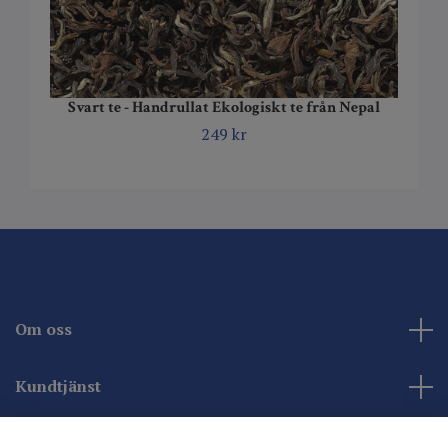
Svart te - Handrullat Ekologiskt te från Nepal
249 kr
Om oss
Kundtjänst
Kontakta oss