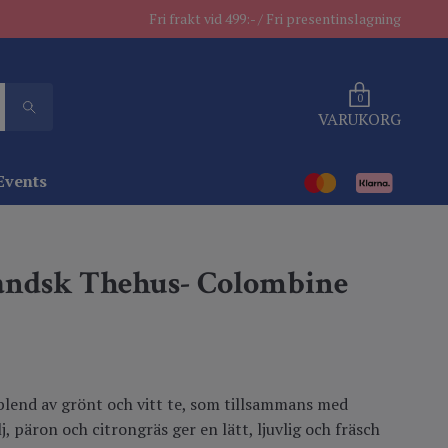
Fri frakt vid 499:- / Fri presentinslagning
0
VARUKORG
Events
andsk Thehus- Colombine
blend av grönt och vitt te, som tillsammans med
lj, päron och citrongräs ger en lätt, ljuvlig och fräsch