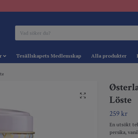
r
Tesällskapets Medlemskap
Alla produkter
te
Østerl
Löste
259 kr
En utsökt te
persika, vani