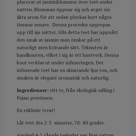
placerar ut jasminblommor över teet under
natten. Blomman öppnar sig och avger sin
äkta arom för att sedan plockas bort några
timmar senare. Denna procedur upprepas
upp till sju nätter, tills detta teet har uppnått
den smak av jasmin man önskar på ett
naturligt men krävande sätt. Teknuten är
handknuten, vilket i sig är ett hantverk. Denna
knut vecklas ut under infuseringen. Det
infuserade teet har en skimrande ljus ton, och
smaken är elegant aromatisk och naturlig.
Ingredienser:
vitt te, från ekologisk odling i
Fujan provinsen.
En exklusiv treat!
Låt teet dra 2-3 minuter, 70- 80 grader.
Använd 4-5 rågade teskedar per liter vatten.