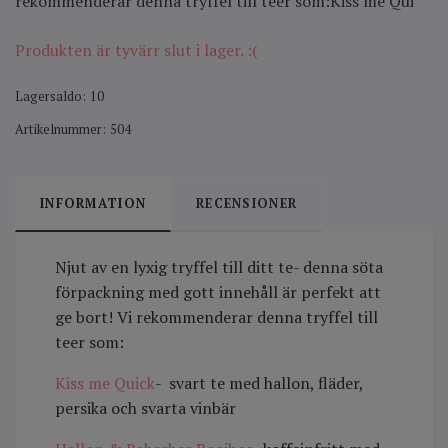
rekommenderar denna tryffel till teer som:Kiss me Qui
Produkten är tyvärr slut i lager. :(
Lagersaldo:
10
Artikelnummer:
504
INFORMATION
RECENSIONER
Njut av en lyxig tryffel till ditt te- denna söta
förpackning med gott innehåll är perfekt att
ge bort! Vi rekommenderar denna tryffel till
teer som:
Kiss me Quick
- svart te med hallon, fläder,
persika och svarta vinbär