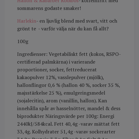
Hallon & Rabarber Rooibos
- koffeinfritt med
sommarens godaste smaker!
Harlekin
- en ljuvlig blend med svart, vitt och
grönt te - varför välja när du kan få allt?
100g
Ingredienser: Vegetabiliskt fett (kokos, RSPO-
certifierad palmkärna) i varierande
proportioner, socker, fettreducerat
kakaopulver 12%, vasslepulver (mjölk),
hallonflingor 0,6 % (hallon 40 %, socker 35 %,
majsstärkelse 25 %), emulgeringsmedel
(sojalecitin), arom (vanillin, hallon). Kan
innehålla spår av hasselnötter, mandel & dess
biprodukter Näringsvärde per 100g: Energi
2440kJ/584kcal. Fett 40,4g -varav mättat fett
33,4g. Kolhydrater 51,4g -varav sockerarter