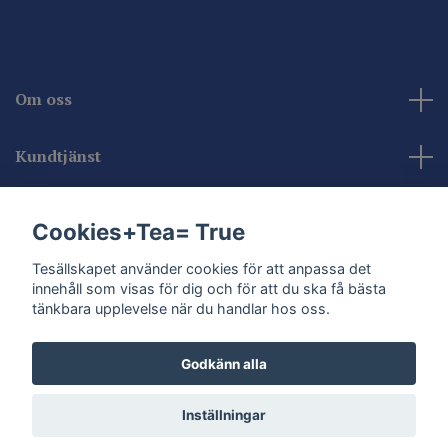
Om oss
Kundtjänst
Kontakta oss
Cookies+Tea= True
Sociala medier
Tesällskapet använder cookies för att anpassa det
innehåll som visas för dig och för att du ska få bästa
tänkbara upplevelse när du handlar hos oss.
Godkänn alla
© 2026 Tesällskapet
Inställningar