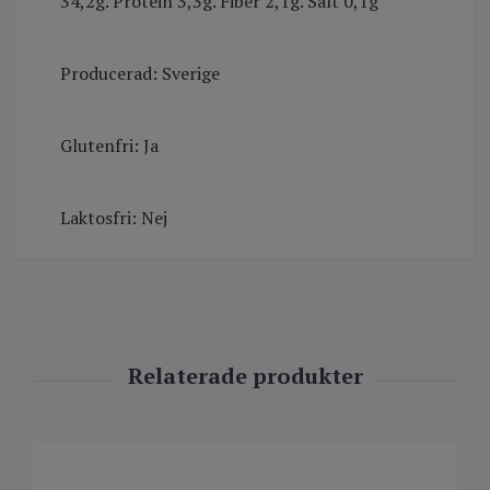
34,2g. Protein 3,3g. Fiber 2,1g. Salt 0,1g
Producerad: Sverige
Glutenfri: Ja
Laktosfri: Nej