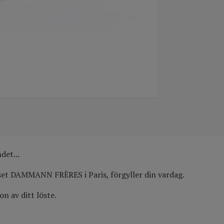
det...
uset DAMMANN FRÈRES i Paris, förgyller din vardag.
n av ditt löste.