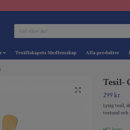
r
Tesällskapets Medlemskap
Alla produkter
l
Tesil- 
299 kr
Lyxig tesil,
testund och 
I lager