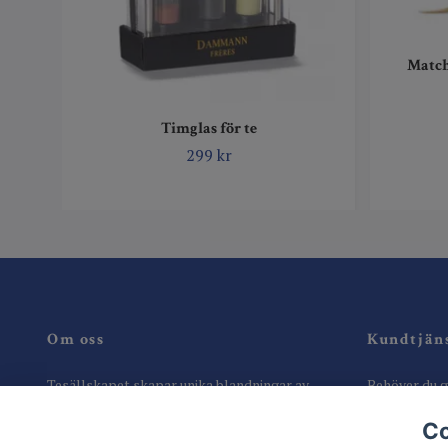
Matc
Timglas för te
299 kr
Om oss
Kundtjän
Tesällskapet skapar unika blandningar av
Behöver du gu
teer för ditt välbefinnande och säljer utvalda,
välkommen a
Co
exklusiva premium teer. FINT TE ÅT FOLKET
info@tesall