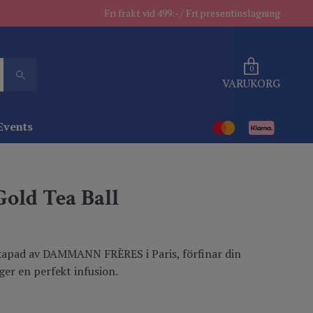
Fri frakt vid 499:- / Fri presentinslagning
0
VARUKORG
Events
Gold Tea Ball
 skapad av DAMMANN FRÈRES i Paris, förfinar din
ger en perfekt infusion.