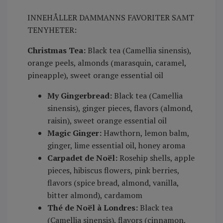
INNEHÅLLER DAMMANNS FAVORITER SAMT
TENYHETER:
Christmas Tea:
Black tea (Camellia sinensis),
orange peels, almonds (marasquin, caramel,
pineapple), sweet orange essential oil
My Gingerbread:
Black tea (Camellia
sinensis), ginger pieces, flavors (almond,
raisin), sweet orange essential oil
Magic Ginger:
Hawthorn, lemon balm,
ginger, lime essential oil, honey aroma
Carpadet de Noël:
Rosehip shells, apple
pieces, hibiscus flowers, pink berries,
flavors (spice bread, almond, vanilla,
bitter almond), cardamom
Thé de Noël à Londres:
Black tea
(Camellia sinensis), flavors (cinnamon,