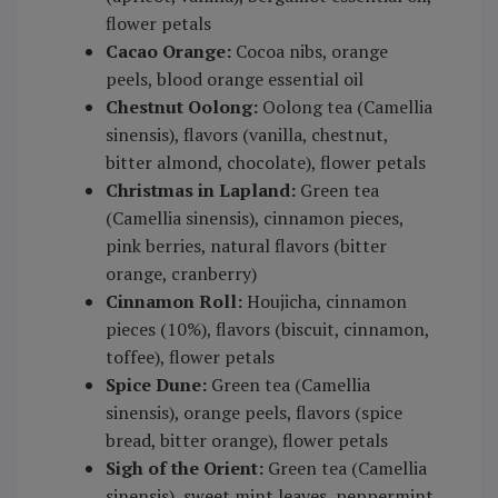
flower petals
Cacao Orange:
Cocoa nibs, orange
peels, blood orange essential oil
Chestnut Oolong:
Oolong tea (Camellia
sinensis), flavors (vanilla, chestnut,
bitter almond, chocolate), flower petals
Christmas in Lapland:
Green tea
(Camellia sinensis), cinnamon pieces,
pink berries, natural flavors (bitter
orange, cranberry)
Cinnamon Roll:
Houjicha, cinnamon
pieces (10%), flavors (biscuit, cinnamon,
toffee), flower petals
Spice Dune:
Green tea (Camellia
sinensis), orange peels, flavors (spice
bread, bitter orange), flower petals
Sigh of the Orient:
Green tea (Camellia
sinensis), sweet mint leaves, peppermint