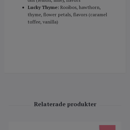
oils (lemon, lime), flavors
Lucky Thyme:
Rooibos, hawthorn,
thyme, flower petals, flavors (caramel
toffee, vanilla)