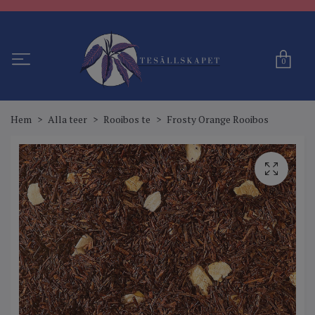
0
Hem
Alla teer
Rooibos te
Frosty Orange Rooibos